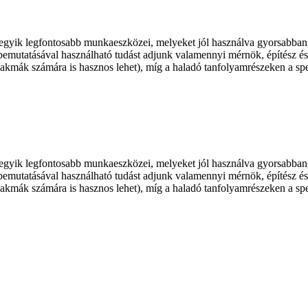
k legfontosabb munkaeszközei, melyeket jól használva gyorsabban, 
t bemutatásával használható tudást adjunk valamennyi mérnök, építész 
szakmák számára is hasznos lehet), míg a haladó tanfolyamrészeken a sp
k legfontosabb munkaeszközei, melyeket jól használva gyorsabban, 
t bemutatásával használható tudást adjunk valamennyi mérnök, építész 
szakmák számára is hasznos lehet), míg a haladó tanfolyamrészeken a sp