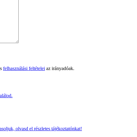
s
felhasználási feltételei
az irányadóak.
alálod.
oljuk, olvasd el részletes tájékoztatónkat!