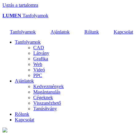
Ugrás a tartalomra
LUMEN
Tanfolyamok
Tanfolyamok
Ajánlatok
Rólunk
Kapcsolat
Tanfolyamok
CAD
Látvány
Grafika
Web
Videó
PPC
Ajánlatok
Kedvezmények
Magántanulás
Cégeknek
Visszanézhető
Tanúsítvány
Rólunk
Kapcsolat