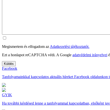
Megismertem és elfogadom az
Adatkezelési tájékoztatót.
Ezt a honlapot reCAPTCHA védi. A Google
adatvédelmi irányelvei
é
Facebook
Tanfolyamainkkal kapcsolatos aktuális híreket Facebook oldalunkon t
GYIK
Ha további kérdésed lenne a tanfolyammal kapcsolatban, elsőként javas