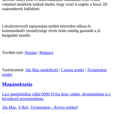
valamint tanárként tudását átadni, hogy ezzel is segítse a hazai 3D
szakemberek fejlődését.
Látványtervezői tapasztalata mellett közvetlen stílusa és
kommunikatív személyisége révén óráin mindig garantált a jó
hangulatú tanulás.
További infó:
Honlap
|
Behance
Tanfolyamok:
3ds Max modellezés
|
Corona render
|
Twinmotion
render
Magánoktatás
Laci magánórákat vállal 9000 Ft/óra áron; online, távoktatásban is a
következő programokban:
3ds Max, V-Ray, Twinmotion –
Keress minket!