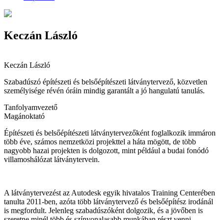
Keczán László
Keczán László
Szabadúszó építészeti és belsőépítészeti látványtervező, közvetlen
személyisége révén óráin mindig garantált a jó hangulatú tanulás.
Tanfolyamvezető
Magánoktató
Építészeti és belsőépítészeti látványtervezőként foglalkozik immáron
több éve, számos nemzetközi projekttel a háta mögött, de több
nagyobb hazai projekten is dolgozott, mint például a budai fonódó
villamoshálózat látványtervein.
A látványtervezést az Autodesk egyik hivatalos Training Centerében
tanulta 2011-ben, azóta több látványtervező és belsőépítész irodánál
is megfordult. Jelenleg szabadúszóként dolgozik, és a jövőben is
szeretne minél több és színvonalasabb munkában részt venni,