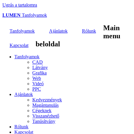
Ugrás a tartalomra
LUMEN
Tanfolyamok
Main
Tanfolyamok
Ajánlatok
Rólunk
menu
beloldal
Kapcsolat
Tanfolyamok
CAD
Látvány
Grafika
Web
Videó
PPC
Ajánlatok
Kedvezmények
Magántanulás
Cégeknek
Visszanézhető
Tanúsítvány
Rólunk
Kapcsolat