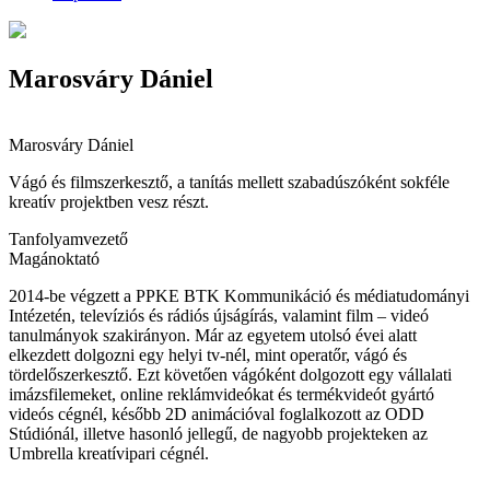
Marosváry Dániel
Marosváry Dániel
Vágó és filmszerkesztő, a tanítás mellett szabadúszóként sokféle
kreatív projektben vesz részt.
Tanfolyamvezető
Magánoktató
2014-be végzett a PPKE BTK Kommunikáció és médiatudományi
Intézetén, televíziós és rádiós újságírás, valamint film – videó
tanulmányok szakirányon. Már az egyetem utolsó évei alatt
elkezdett dolgozni egy helyi tv-nél, mint operatőr, vágó és
tördelőszerkesztő. Ezt követően vágóként dolgozott egy vállalati
imázsfilemeket, online reklámvideókat és termékvideót gyártó
videós cégnél, később 2D animációval foglalkozott az ODD
Stúdiónál, illetve hasonló jellegű, de nagyobb projekteken az
Umbrella kreatívipari cégnél.