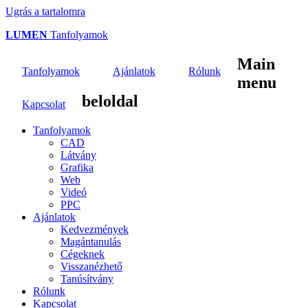
Ugrás a tartalomra
LUMEN
Tanfolyamok
Main
Tanfolyamok
Ajánlatok
Rólunk
menu
beloldal
Kapcsolat
Tanfolyamok
CAD
Látvány
Grafika
Web
Videó
PPC
Ajánlatok
Kedvezmények
Magántanulás
Cégeknek
Visszanézhető
Tanúsítvány
Rólunk
Kapcsolat