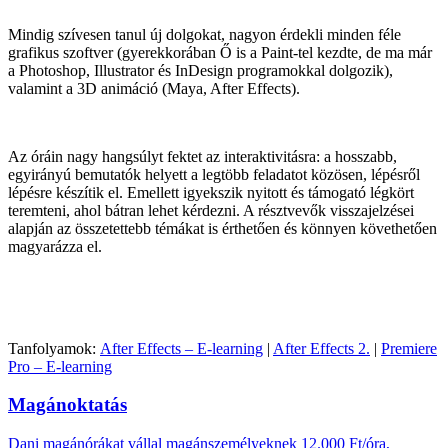
Mindig szívesen tanul új dolgokat, nagyon érdekli minden féle
grafikus szoftver (gyerekkorában Ő is a Paint-tel kezdte, de ma már
a Photoshop, Illustrator és InDesign programokkal dolgozik),
valamint a 3D animáció (Maya, After Effects).
Az óráin nagy hangsúlyt fektet az interaktivitásra: a hosszabb,
egyirányú bemutatók helyett a legtöbb feladatot közösen, lépésről
lépésre készítik el. Emellett igyekszik nyitott és támogató légkört
teremteni, ahol bátran lehet kérdezni. A résztvevők visszajelzései
alapján az összetettebb témákat is érthetően és könnyen követhetően
magyarázza el.
Tanfolyamok:
After Effects – E-learning
|
After Effects 2.
|
Premiere
Pro – E-learning
Magánoktatás
Dani magánórákat vállal magánszemélyeknek 12.000 Ft/óra,