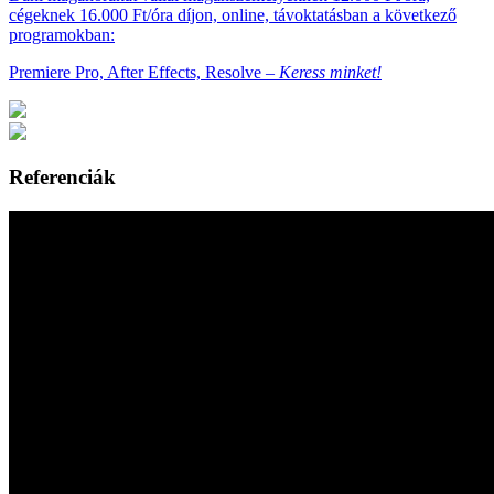
cégeknek 16.000 Ft/óra díjon, online, távoktatásban a következő
programokban:
Premiere Pro, After Effects, Resolve –
Keress minket!
Referenciák