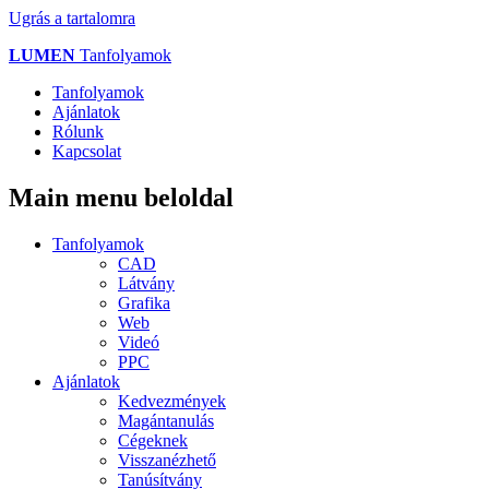
Ugrás a tartalomra
LUMEN
Tanfolyamok
Tanfolyamok
Ajánlatok
Rólunk
Kapcsolat
Main menu beloldal
Tanfolyamok
CAD
Látvány
Grafika
Web
Videó
PPC
Ajánlatok
Kedvezmények
Magántanulás
Cégeknek
Visszanézhető
Tanúsítvány