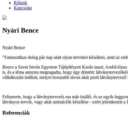
Rólunk
Kapcsolat
Nyári Bence
Nyári Bence
"Fantasztikus dolog pár nap alatt olyan terveket készíteni, amit az emb
Bence a Szent István Egyetem Tájépítészeti Karán tanul. Ambíciózus emb
is, és a téma annyira megragadta, hogy úgy döntött: látványtervezőkén
vállalkozást indított, melyet hosszabb távon akár profi látványtervező i
Felismerte, hogy a látványtervezés ma már önálló, és az egyik leggyor
látványos tervek, vagy akár animációk készítése - ezért jelentkezet
Referenciák