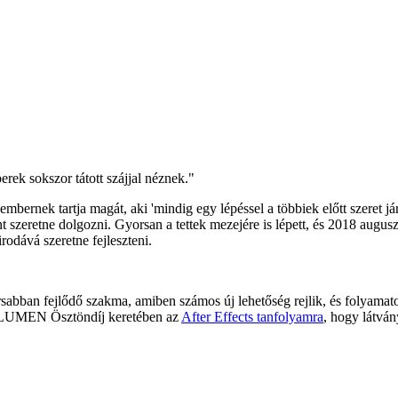
erek sokszor tátott szájjal néznek."
ernek tartja magát, aki 'mindig egy lépéssel a többiek előtt szeret jár
t szeretne dolgozni. Gyorsan a tettek mezejére is lépett, és 2018 augus
rodává szeretne fejleszteni.
sabban fejlődő szakma, amiben számos új lehetőség rejlik, és folyamatos 
t a LUMEN Ösztöndíj keretében az
After Effects tanfolyamra
, hogy látván