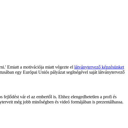
ni.' Emiatt a motivációja miatt végezte el
látványtervező képzésünket
ztusában egy Európai Uniós pályázat segítségével saját látványtervező
fejlődést vár el az embertől is. Ehhez elengedhetetlen a profi és
yterveit még jobb minőségben és videó formájában is prezentálhassa.