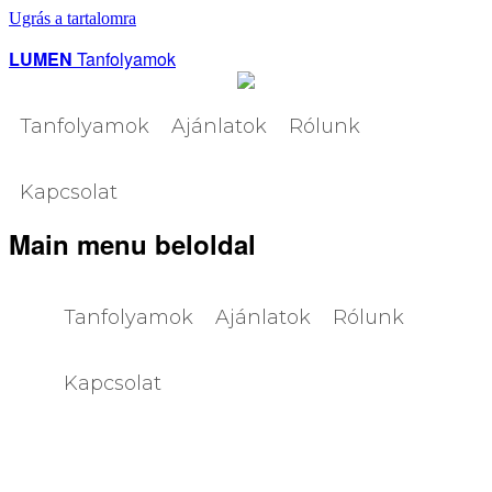
Ugrás a tartalomra
LUMEN
Tanfolyamok
Tanfolyamok
Ajánlatok
Rólunk
Kapcsolat
Main menu beloldal
Tanfolyamok
Ajánlatok
Rólunk
dvezmények
Látvány
Grafika
Magántanulás
Web
Videó
Cégeknek
PPC
Visszanézhető
Kapcsolat