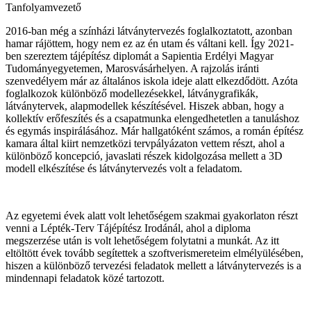
Tanfolyamvezető
2016-ban még a színházi látványtervezés foglalkoztatott, azonban
hamar rájöttem, hogy nem ez az én utam és váltani kell. Így 2021-
ben szereztem tájépítész diplomát a Sapientia Erdélyi Magyar
Tudományegyetemen, Marosvásárhelyen. A rajzolás iránti
szenvedélyem már az általános iskola ideje alatt elkezdődött. Azóta
foglalkozok különböző modellezésekkel, látványgrafikák,
látványtervek, alapmodellek készítésével. Hiszek abban, hogy a
kollektív erőfeszítés és a csapatmunka elengedhetetlen a tanuláshoz
és egymás inspirálásához. Már hallgatóként számos, a román építész
kamara által kiirt nemzetközi tervpályázaton vettem részt, ahol a
különböző koncepció, javaslati részek kidolgozása mellett a 3D
modell elkészítése és látványtervezés volt a feladatom.
Az egyetemi évek alatt volt lehetőségem szakmai gyakorlaton részt
venni a Lépték-Terv Tájépítész Irodánál, ahol a diploma
megszerzése után is volt lehetőségem folytatni a munkát. Az itt
eltöltött évek tovább segítettek a szoftverismereteim elmélyülésében,
hiszen a különböző tervezési feladatok mellett a látványtervezés is a
mindennapi feladatok közé tartozott.