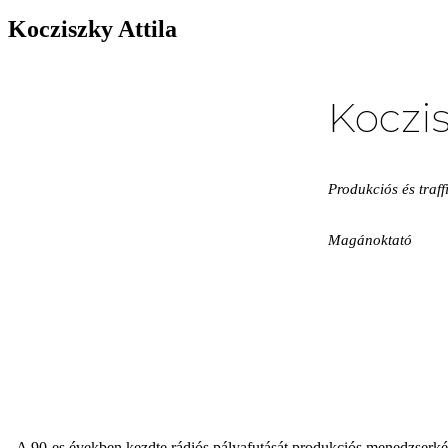
Kocziszky Attila
Koczis
Produkciós és traf
Magánoktató
A 90-es években kezdte rádiós pályafutását produkciós menedzserké