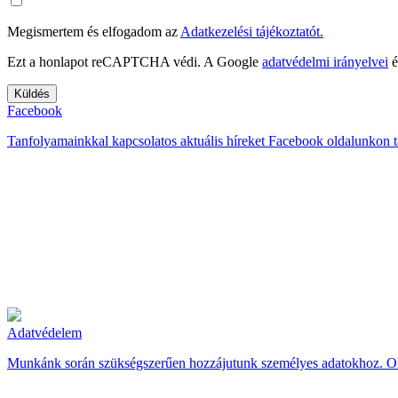
Megismertem és elfogadom az
Adatkezelési tájékoztatót.
Ezt a honlapot reCAPTCHA védi. A Google
adatvédelmi irányelvei
é
Facebook
Tanfolyamainkkal kapcsolatos aktuális híreket Facebook oldalunkon t
Adatvédelem
Munkánk során szükségszerűen hozzájutunk személyes adatokhoz. Olv