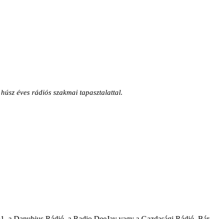
úsz éves rádiós szakmai tapasztalattal.
ió1, a Danubius Rádió, a Radio DeeJay vagy a Gazdasági Rádió. Bár