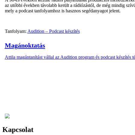
az utóbbi években távolabb került a rádiózástól, de még mindig szívü
mely a podcast tanfolyamhoz is hasznos segédanyagot jelent.
Tanfolyam:
Audition – Podcast készítés
Magánoktatás
Attila magántanítást vállal az Audition program és podcast készít
Kapcsolat