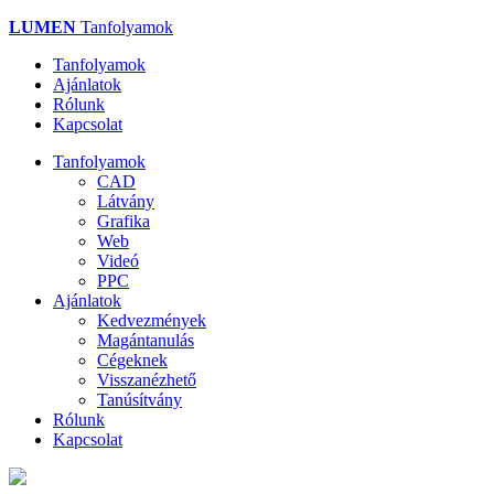
Ugrás
LUMEN
Tanfolyamok
a
Tanfolyamok
tartalomra
Ajánlatok
Rólunk
Kapcsolat
Tanfolyamok
CAD
Main
Látvány
menu
Grafika
Web
beloldal
Videó
PPC
Ajánlatok
Kedvezmények
Magántanulás
Cégeknek
Visszanézhető
Tanúsítvány
Rólunk
Kapcsolat