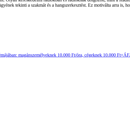
gyének tekinti a szakmát és a hangszerkesztést. Ez motiválta arra is, ho
és témájában: magánszemélyeknek 10.000 Ft/óra, cégeknek 10.000 Ft+ÁF