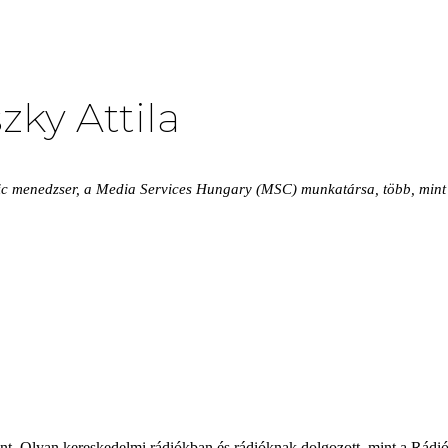
zky Attila
fic menedzser, a Media Services Hungary (MSC) munkatársa, több, mint h
nt. Olyan kereskedelmi rádiókban és rádióknak dolgozott, mint a Rád