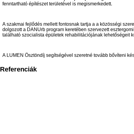
fenntartható építészet területével is megismerkedett.
A szakmai fejlődés mellett fontosnak tartja a a közösségi szer
dolgozott a DANUrb program keretében szervezett esztergomi 
található szocialista épületek rehabilitációjának lehetőségei
A LUMEN Ösztöndíj segítségével szeretné tovább bővíteni kés
Referenciák