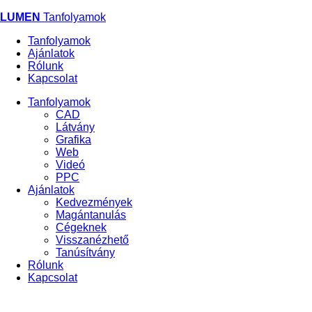
Ugrás
LUMEN
Tanfolyamok
a
Tanfolyamok
tartalomra
Ajánlatok
Rólunk
Kapcsolat
Tanfolyamok
CAD
Main
Látvány
menu
Grafika
Web
beloldal
Videó
PPC
Ajánlatok
Kedvezmények
Magántanulás
Cégeknek
Visszanézhető
Tanúsítvány
Rólunk
Kapcsolat