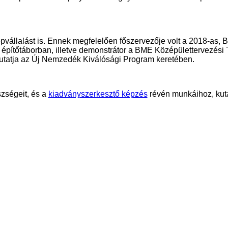
epvállalást is. Ennek megfelelően főszervezője volt a 2018-as, B
építőtáborban, illetve demonstrátor a BME Középülettervezési 
t kutatja az Új Nemzedék Kiválósági Program keretében.
zségeit, és a
kiadványszerkesztő képzés
révén munkáihoz, kuta