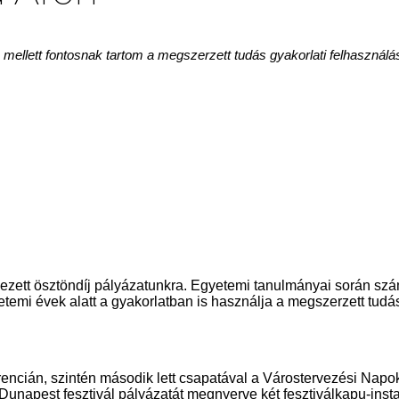
 mellett fontosnak tartom a megszerzett tudás gyakorlati felhasználá
zett ösztöndíj pályázatunkra. Egyetemi tanulmányai során szá
gyetemi évek alatt a gyakorlatban is használja a megszerzett tudá
ncián, szintén második lett csapatával a Várostervezési Napok
a Dunapest fesztivál pályázatát megnyerve két fesztiválkapu-inst