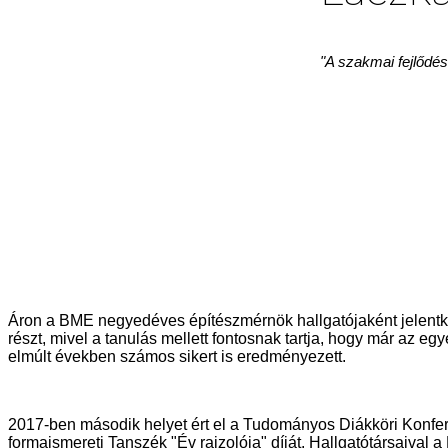
"A szakmai fejlődés
Áron a BME negyedéves építészmérnök hallgatójaként jelentke
részt, mivel a tanulás mellett fontosnak tartja, hogy már az e
elmúlt években számos sikert is eredményezett.
2017-ben második helyet ért el a Tudományos Diákköri Konfere
formaismereti Tanszék "Év rajzolója" díját. Hallgatótársaival 