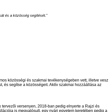
sát és a közösség segítését."
mos közösségi és szakmai tevékenységeben vett, illetve vesz
st, és segítse a közösségeit. Aktív szakmai hozzáállása az
 tervezői versenyen, 2018-ban pedig elnyerte a Rajzi és
allációja is megvalósult, egy nyári egyetem keretében pedig a