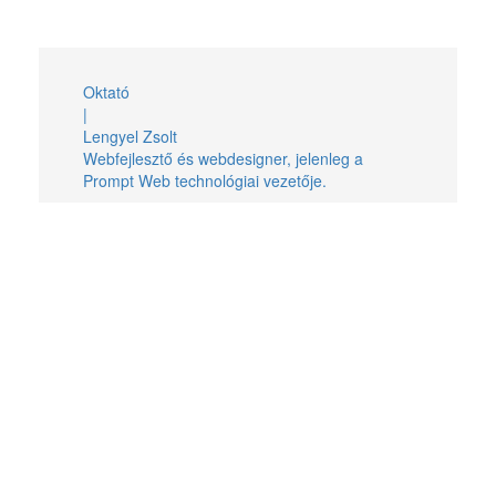
Oktató
|
Lengyel Zsolt
Webfejlesztő és webdesigner, jelenleg a
Prompt Web technológiai vezetője.
Jelentkezés
Jelentkezéshez elég pár adatot megadnod az alábbi
űrlapon, és hamarosan felvesszük veled a kapcsolatot.