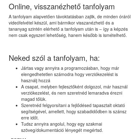
Online, visszanézhető tanfolyam
A tanfolyam alapvetően távoktatásban zajlik, de minden óráról
videófelvétel készül, ami bármikor visszanézhető és a
tananyag szintén elérhető a tanfolyam után is – így a képzés
nem csak egyszeri lehetőség, hanem később is ismételhető.
Neked szól a tanfolyam, ha:
Jártas vagy annyira a programozásban, hogy már
elengedhetetlen számodra hogy verziókezelést is
használj hozzá
A csapat, melyben fejlesztőként dolgozol, már használ
verziókezelést, és nem szeretnéd lemaradva érezni
magad tőlük.
Szeretnéd felgyorsítani a fejlődésed tapasztalt oktató
segítségével, amellett, hogy szabadidődben is szánsz
erre időt.
Tudsz annyira angolul, hogy egy szakmai
szöveg/dokumentáció lényegét megértsd.