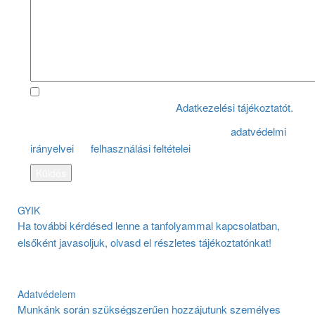
Megismertem és elfogadom az
Adatkezelési tájékoztatót.
Ezt a honlapot reCAPTCHA védi. A Google
adatvédelmi
irányelvei
és
felhasználási feltételei
az irányadóak.
GYIK
Ha további kérdésed lenne a tanfolyammal kapcsolatban,
elsőként javasoljuk, olvasd el részletes tájékoztatónkat!
Adatvédelem
Munkánk során szükségszerűen hozzájutunk személyes