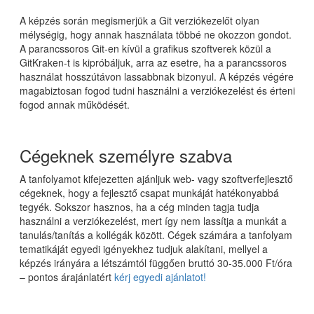
A képzés során megismerjük a Git verziókezelőt olyan
mélységig, hogy annak használata többé ne okozzon gondot.
A parancssoros Git-en kívül a grafikus szoftverek közül a
GitKraken-t is kipróbáljuk, arra az esetre, ha a parancssoros
használat hosszútávon lassabbnak bizonyul. A képzés végére
magabiztosan fogod tudni használni a verziókezelést és érteni
fogod annak működését.
Cégeknek személyre szabva
A tanfolyamot kifejezetten ajánljuk web- vagy szoftverfejlesztő
cégeknek, hogy a fejlesztő csapat munkáját hatékonyabbá
tegyék. Sokszor hasznos, ha a cég minden tagja tudja
használni a verziókezelést, mert így nem lassítja a munkát a
tanulás/tanítás a kollégák között. Cégek számára a tanfolyam
tematikáját egyedi igényekhez tudjuk alakítani, mellyel a
képzés irányára a létszámtól függően bruttó 30-35.000 Ft/óra
– pontos árajánlatért
kérj egyedi ajánlatot!