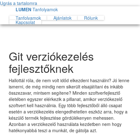
Ugrás a tartalomra
LUMEN
Tanfolyamok
Tanfolyamok
Ajánlatok
Rólunk
Kapcsolat
Git verziókezelés
fejlesztőknek
Hallottál róla, de nem volt időd elkezdeni használni? Jó lenne
ismerni, de még mindig nem sikerült elsajátítani és inkább
összezavar, mintsem segítene? Minden szoftverfejlesztő
életében egyszer elérkezik a pillanat, amikor verziókezelő
szoftvert kell használnia. Egy több fejlesztőből álló csapat
esetén a verziókezelés elengedhetetlen eszköz arra, hogy a
készülő termék fejlesztése gördülékenyen mehessen.
Azonban a verziókezelő használata kezdetben nem hogy
hatékonyabbá teszi a munkát, de gátolja azt.