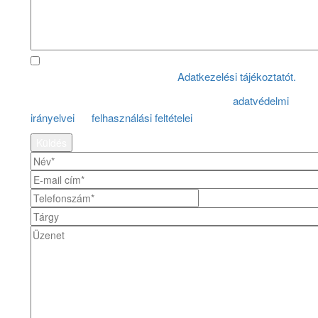
Megismertem és elfogadom az
Adatkezelési tájékoztatót.
Ezt a honlapot reCAPTCHA védi. A Google
adatvédelmi
irányelvei
és
felhasználási feltételei
az irányadóak.